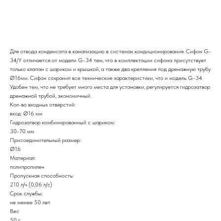
Заказать
Для отвода конденсата в канализацию в системах кондиционирования. Сифон G-
34/Y отличается от модели G-34 тем, что в комплектации сифона присутствует
только клапан с шариком и крышкой, а также два крепления под дренажную трубу
Ø16мм. Сифон сохранил все технические характеристики, что и модель G-34.
Удобен тем, что не требует много места для установки, регулируется гидрозатвор
дренажной трубой, экономичный.
Кол-во входных отверстий:
вход: Ø16 мм
Гидрозатвор комбинированный с шариком:
30-70 мм
Присоединительный размер:
Ø16
Материал:
полипропилен
Пропускная способность:
210 л/ч (0,06 л/с)
Срок службы:
не менее 50 лет
Вес
50 г