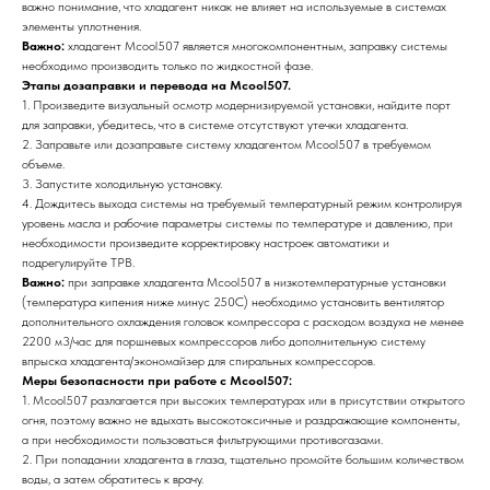
важно понимание, что хладагент никак не влияет на используемые в системах
элементы уплотнения.
Важно:
хладагент Mcool507 является многокомпонентным, заправку системы
необходимо производить только по жидкостной фазе.
Этапы дозаправки и перевода на Mcool507.
1. Произведите визуальный осмотр модернизируемой установки, найдите порт
для заправки, убедитесь, что в системе отсутствуют утечки хладагента.
2. Заправьте или дозаправьте систему хладагентом Mcool507 в требуемом
объеме.
3. Запустите холодильную установку.
4. Дождитесь выхода системы на требуемый температурный режим контролируя
уровень масла и рабочие параметры системы по температуре и давлению, при
необходимости произведите корректировку настроек автоматики и
подрегулируйте ТРВ.
Важно:
при заправке хладагента Mcool507 в низкотемпературные установки
(температура кипения ниже минус 250С) необходимо установить вентилятор
дополнительного охлаждения головок компрессора с расходом воздуха не менее
2200 м3/час для поршневых компрессоров либо дополнительную систему
впрыска хладагента/экономайзер для спиральных компрессоров.
Меры безопасности при работе с Mcool507:
1. Mcool507 разлагается при высоких температурах или в присутствии открытого
огня, поэтому важно не вдыхать высокотоксичные и раздражающие компоненты,
а при необходимости пользоваться фильтрующими противогазами.
2. При попадании хладагента в глаза, тщательно промойте большим количеством
воды, а затем обратитесь к врачу.