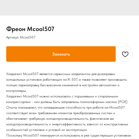
Фреон Mcool507
Артикул:
Mcool507
Заказать
Хладагент Mcool507 является сервисным хладагентом для дозаправки
холодильных установок работающих на R-507, а также позволяет производить
полную перезаправку без внесения изменений в настройки автоматики и
контроллеры.
Хладагент Mcool507 можно использовать с поршневыми и спиральными
компрессорами - они должны быть заправлены полиолэфирным маслом (РОЕ).
Опыты показывают, что охлаждающая способность при работе на Mcool507
соответствует всем требованиям клиентов преобразованных систем и
обеспечивает требуемую холодопроизводительность, фактическая же
холодопроизводительность и энергоэффективность зависит от конструктивных
особенностей установок и условий их эксплуатации.
Поскольку Mcool507 планируется использовать в уже существующих установках