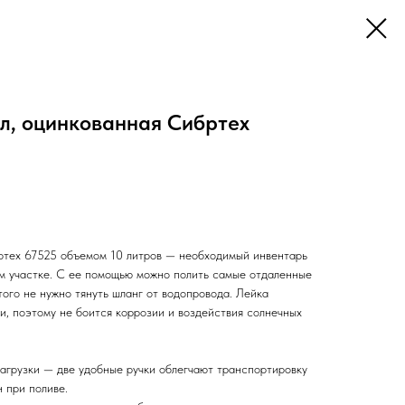
 л, оцинкованная Сибртех
ртех 67525 объемом 10 литров — необходимый инвентарь
ом участке. С ее помощью можно полить самые отдаленные
этого не нужно тянуть шланг от водопровода. Лейка
и, поэтому не боится коррозии и воздействия солнечных
грузки — две удобные ручки облегчают транспортировку
н при поливе.