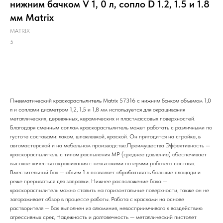
нижним бачком V 1, 0 л, сопло D 1.2, 1.5 и 1.8
мм Matrix
MATRIX
5
Заказать
Пневматический краскораспылитель Matrix 57316 с нижним бачком объемом 1,0
л и соплами диаметром 1,2, 1,5 и 1,8 мм используется для окрашивания
металлических, деревянных, керамических и пластмассовых поверхностей.
Благодаря сменным соплам краскораспылитель может работать с различными по
густоте составами: лаком, шпаклевкой, краской. Он пригодится на стройке, в
автомастерской и на мебельном производстве.Преимущества Эффективность —
краскораспылитель с типом распыления MP (среднее давление) обеспечивает
высокое качество окрашивания с невысокими потерями рабочего состава.
Вместительный бак — объем 1 л позволяет обрабатывать большие площади и
реже прерываться для заправки. Нижнее расположение бака —
краскораспылитель можно ставить на горизонтальные поверхности, также он не
загораживает обзор в процессе работы. Работа с красками на основе
растворителя — бак выполнен из алюминия, невосприимчивого к воздействию
агрессивных сред Надежность и долговечность — металлический пистолет