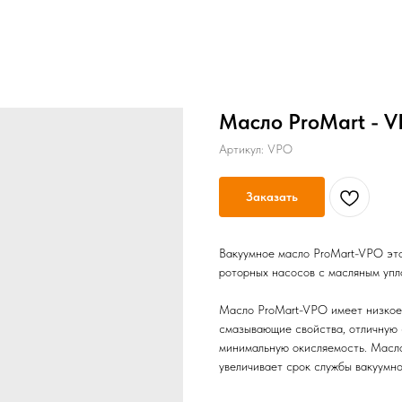
Масло ProMart - 
Артикул:
VPO
Заказать
Вакуумное масло ProMart-VPO это
роторных насосов с масляным упл
Масло ProMart-VPO имеет низкое 
смазывающие свойства, отличную 
минимальную окисляемость. Масл
увеличивает срок службы вакуумно