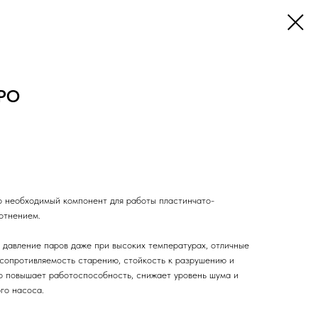
VPO
 необходимый компонент для работы пластинчато-
отнением.
давление паров даже при высоких температурах, отличные
сопротивляемость старению, стойкость к разрушению и
о повышает работоспособность, снижает уровень шума и
го насоса.