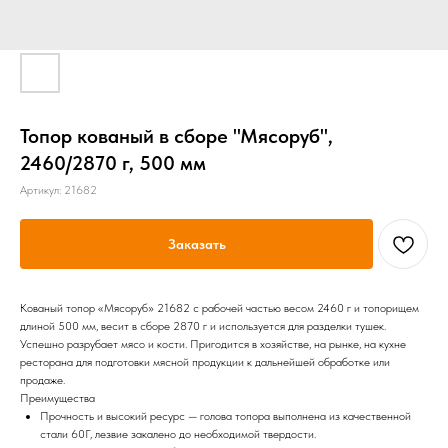
Топор кованый в сборе "Мясоруб",
2460/2870 г, 500 мм
Артикул:
21682
Заказать
Кованый топор «Мясоруб» 21682 с рабочей частью весом 2460 г и топорищем
длиной 500 мм, весит в сборе 2870 г и используется для разделки тушек.
Успешно разрубает мясо и кости. Пригодится в хозяйстве, на рынке, на кухне
ресторана для подготовки мясной продукции к дальнейшей обработке или
продаже.
Преимущества
Прочность и высокий ресурс — голова топора выполнена из качественной
стали 60Г, лезвие закалено до необходимой твердости.