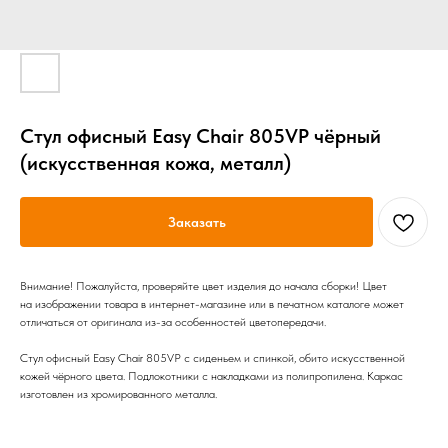
Стул офисный Easy Chair 805VP чёрный
(искусственная кожа, металл)
Заказать
Внимание! Пожалуйста, проверяйте цвет изделия до начала сборки! Цвет
на изображении товара в интернет-магазине или в печатном каталоге может
отличаться от оригинала из-за особенностей цветопередачи.
Стул офисный Easy Chair 805VP с сиденьем и спинкой, обито искусственной
кожей чёрного цвета. Подлокотники с накладками из полипропилена. Каркас
изготовлен из хромированного металла.