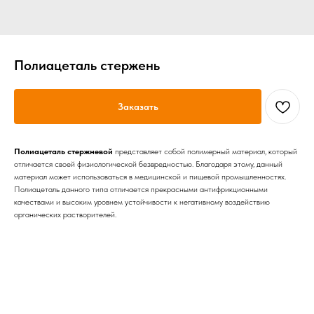
Полиацеталь стержень
Заказать
Полиацеталь стержневой
представляет собой полимерный материал, который
отличается своей физиологической безвредностью. Благодаря этому, данный
материал может использоваться в медицинской и пищевой промышленностях.
Полиацеталь данного типа отличается прекрасными антифрикционными
качествами и высоким уровнем устойчивости к негативному воздействию
органических растворителей.