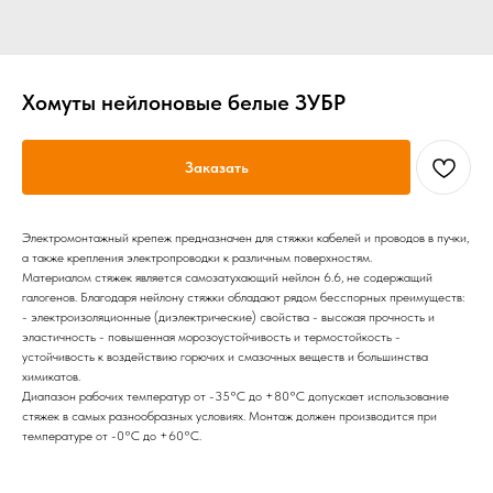
Хомуты нейлоновые белые ЗУБР
Заказать
Электромонтажный крепеж предназначен для стяжки кабелей и проводов в пучки,
а также крепления электропроводки к различным поверхностям.
Материалом стяжек является самозатухающий нейлон 6.6, не содержащий
галогенов. Благодаря нейлону стяжки обладают рядом бесспорных преимуществ:
- электроизоляционные (диэлектрические) свойства - высокая прочность и
эластичность - повышенная морозоустойчивость и термостойкость -
устойчивость к воздействию горючих и смазочных веществ и большинства
химикатов.
Диапазон рабочих температур от -35°С до +80°С допускает использование
стяжек в самых разнообразных условиях. Монтаж должен производится при
температуре от -0°С до +60°С.