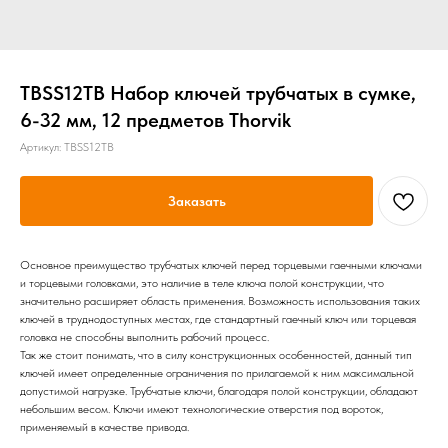
TBSS12TB Набор ключей трубчатых в сумке,
6-32 мм, 12 предметов Thorvik
Артикул:
TBSS12TB
Заказать
Основное преимущество трубчатых ключей перед торцевыми гаечными ключами
и торцевыми головками, это наличие в теле ключа полой конструкции, что
значительно расширяет область применения. Возможность использования таких
ключей в труднодоступных местах, где стандартный гаечный ключ или торцевая
головка не способны выполнить рабочий процесс.
Так же стоит понимать, что в силу конструкционных особенностей, данный тип
ключей имеет определенные ограничения по прилагаемой к ним максимальной
допустимой нагрузке. Трубчатые ключи, благодаря полой конструкции, обладают
небольшим весом. Ключи имеют технологические отверстия под вороток,
применяемый в качестве привода.