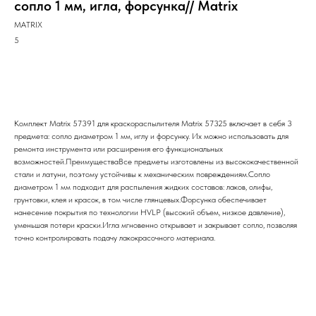
сопло 1 мм, игла, форсунка// Matrix
MATRIX
5
Заказать
Комплект Matrix 57391 для краскораспылителя Matrix 57325 включает в себя 3
предмета: сопло диаметром 1 мм, иглу и форсунку. Их можно использовать для
ремонта инструмента или расширения его функциональных
возможностей.ПреимуществаВсе предметы изготовлены из высококачественной
стали и латуни, поэтому устойчивы к механическим повреждениям.Сопло
диаметром 1 мм подходит для распыления жидких составов: лаков, олифы,
грунтовки, клея и красок, в том числе глянцевых.Форсунка обеспечивает
нанесение покрытия по технологии HVLP (высокий объем, низкое давление),
уменьшая потери краски.Игла мгновенно открывает и закрывает сопло, позволяя
точно контролировать подачу лакокрасочного материала.