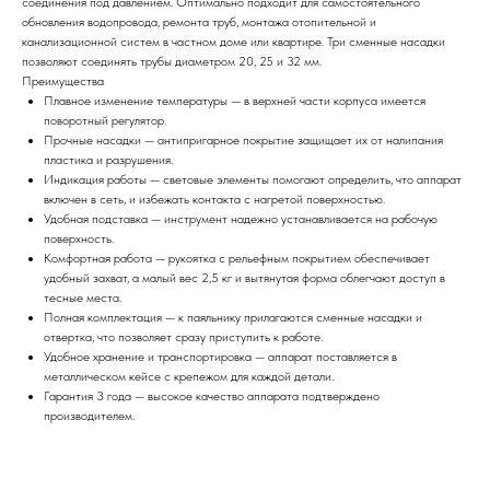
соединения под давлением. Оптимально подходит для самостоятельного
обновления водопровода, ремонта труб, монтажа отопительной и
канализационной систем в частном доме или квартире. Три сменные насадки
позволяют соединять трубы диаметром 20, 25 и 32 мм.
Преимущества
Плавное изменение температуры — в верхней части корпуса имеется
поворотный регулятор.
Прочные насадки — антипригарное покрытие защищает их от налипания
пластика и разрушения.
Индикация работы — световые элементы помогают определить, что аппарат
включен в сеть, и избежать контакта с нагретой поверхностью.
Удобная подставка — инструмент надежно устанавливается на рабочую
поверхность.
Комфортная работа — рукоятка с рельефным покрытием обеспечивает
удобный захват, а малый вес 2,5 кг и вытянутая форма облегчают доступ в
тесные места.
Полная комплектация — к паяльнику прилагаются сменные насадки и
отвертка, что позволяет сразу приступить к работе.
Удобное хранение и транспортировка — аппарат поставляется в
металлическом кейсе с крепежом для каждой детали.
Гарантия 3 года — высокое качество аппарата подтверждено
производителем.