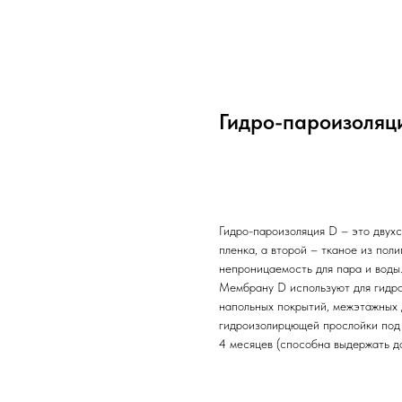
Гидро-пароизоляци
Заказать
Гидро-пароизоляция D – это двух
пленка, а второй – тканое из по
непроницаемость для пара и воды
Мембрану D используют для гидро
напольных покрытий, межэтажных 
гидроизолирцющей прослойки под 
4 месяцев (способна выдержать до