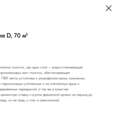
я D, 70 м²
слойное полотно, где один слой — водоотталкивающая
липропиленовых лент полотно, обеспечивающее
. ПВХ ленты устойчивы к ультрафиолетовому излучению.
-пароизоляции утепленных и не утепленных крыш и
деревянных перекрытий, а так же в качестве
цементную стяжку и в роли временной кровли на период до
ждь, но не град, и снег в межсезонье).