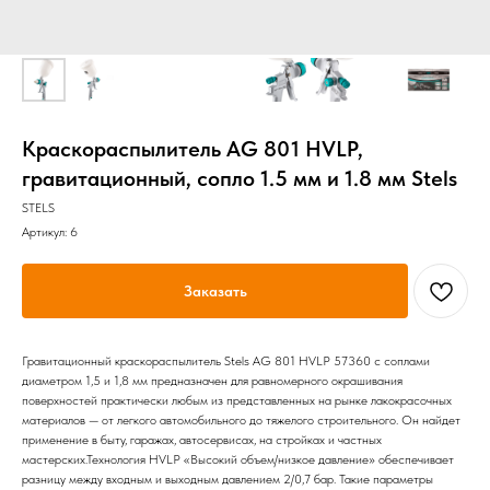
Краскораспылитель AG 801 HVLP,
гравитационный, сопло 1.5 мм и 1.8 мм Stels
STELS
Артикул:
6
Заказать
Гравитационный краскораспылитель Stels AG 801 HVLP 57360 с соплами
диаметром 1,5 и 1,8 мм предназначен для равномерного окрашивания
поверхностей практически любым из представленных на рынке лакокрасочных
материалов — от легкого автомобильного до тяжелого строительного. Он найдет
применение в быту, гаражах, автосервисах, на стройках и частных
мастерских.Технология HVLP «Высокий объем/низкое давление» обеспечивает
разницу между входным и выходным давлением 2/0,7 бар. Такие параметры