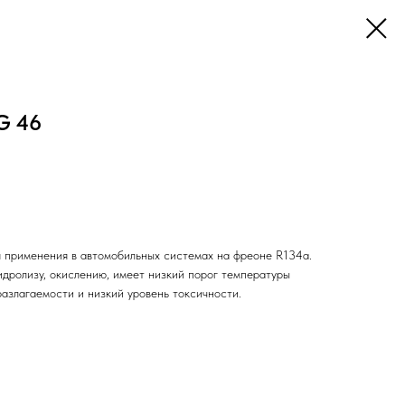
G 46
 применения в автомобильных системах на фреоне R134a.
идролизу, окислению, имеет низкий порог температуры
азлагаемости и низкий уровень токсичности.