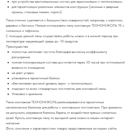
при устройстве вентиляционных систем для звукоизоляции и теплоизоляции;
для герметизации различных элементов конструкции (оконные и дверные
проемы, стеновые панели, пороги).
Пена отлично сцепляется с большинством поверхностей, например, с кирпичом,
деревом и бетоном. Нельзя использовать пену монтажную ТЕХНОНИКОЛЬ 70 с
силиконом и тефлоном.
С помощью данной пены осуществлять работы можно и в зимний период при
температуре окружающей среды до -10 градусов.
Преимущества:
полностью заполняет пустоты благодаря высокому коэффициенту
расширения;
полная полимеризация состава достигается через 30 часов при оптимальной
влажности помещения;
не дает усадки;
упакована в герметичный баллон;
обеспечивает высокий уровень звуко- и теплоизоляции;
подходит ко всем стандартным пистолетам для монтажной пены.
Упаковка и хранение
Пена монтажная ТЕХНОНИКОЛЬ реализовывается в герметичных
металлических баллонах для работы с монтажными пистолетами. При хранении
не допускать нагревания баллона, беречь от воздействия прямых солнечных
лучей. Купить монтажную пену по выгодной цене можно в нашем интернет-
магазине.
Фото, описание и характеристики товара, представленные на нашем сайте,