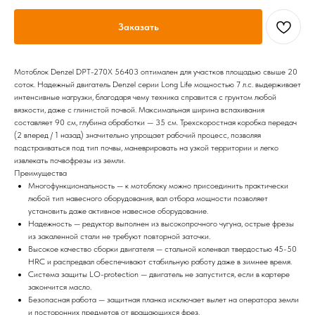
Заказать
Мотоблок Denzel DPT-270X 56403 оптимален для участков площадью свыше 20
соток. Надежный двигатель Denzel серии Long Life мощностью 7 л.с. выдерживает
интенсивные нагрузки, благодаря чему техника справится с грунтом любой
вязкости, даже с глинистой почвой. Максимальная ширина вспахивания
составляет 90 см, глубина обработки — 35 см. Трехскоростная коробка передач
(2 вперед / 1 назад) значительно упрощает рабочий процесс, позволяя
подстраиваться под тип почвы, маневрировать на узкой территории и легко
извлекать почвофрезы из земли.
Преимущества
Многофункциональность — к мотоблоку можно присоединить практически
любой тип навесного оборудования, вал отбора мощности позволяет
установить даже активное навесное оборудование.
Надежность — редуктор выполнен из высокопрочного чугуна, острые фрезы
из закаленной стали не требуют повторной заточки.
Высокое качество сборки двигателя — стальной коленвал твердостью 45-50
HRС и распредвал обеспечивают стабильную работу даже в зимнее время.
Система защиты LO-protection — двигатель не запустится, если в картере
закончится масло.
Безопасная работа — защитная планка исключает вылет на оператора земли
и посторонних предметов от вращающихся фрез.