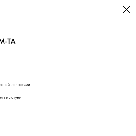
PM-TA
па с 5 лопастями
ли и латуни