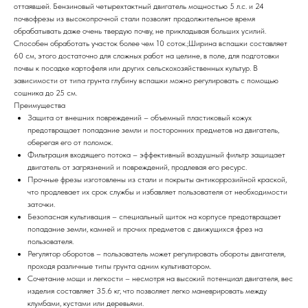
оттаявшей. Бензиновый четырехтактный двигатель мощностью 5 л.с. и 24
почвофрезы из высокопрочной стали позволят продолжительное время
обрабатывать даже очень твердую почву, не прикладывая больших усилий.
Способен обработать участок более чем 10 соток.;Ширина вспашки составляет
60 см, этого достаточно для сложных работ на целине, в поле, для подготовки
почвы к посадке картофеля или других сельскохозяйственных культур. В
зависимости от типа грунта глубину вспашки можно регулировать с помощью
сошника до 25 см.
Преимущества
Защита от внешних повреждений – объемный пластиковый кожух
предотвращает попадание земли и посторонних предметов на двигатель,
оберегая его от поломок.
Фильтрация входящего потока – эффективный воздушный фильтр защищает
двигатель от загрязнений и повреждений, продлевая его ресурс.
Прочные фрезы изготовлены из стали и покрыты антикоррозийной краской,
что продлевает их срок службы и избавляет пользователя от необходимости
заточки.
Безопасная культивация – специальный щиток на корпусе предотвращает
попадание земли, камней и прочих предметов с движущихся фрез на
пользователя.
Регулятор оборотов – пользователь может регулировать обороты двигателя,
проходя различные типы грунта одним культиватором.
Сочетание мощи и легкости – несмотря на высокий потенциал двигателя, вес
изделия составляет 35.6 кг, что позволяет легко маневрировать между
клумбами, кустами или деревьями.