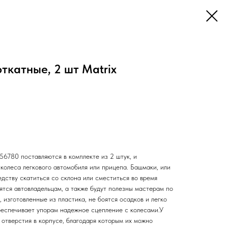
ткатные, 2 шт Matrix
56780 поставляются в комплекте из 2 штук, и
колеса легкового автомобиля или прицепа. Башмаки, или
дству скатиться со склона или сместиться во время
ятся автовладельцам, а также будут полезны мастерам по
изготовленные из пластика, не боятся осадков и легко
беспечивает упорам надежное сцепление с колесами.У
отверстия в корпусе, благодаря которым их можно