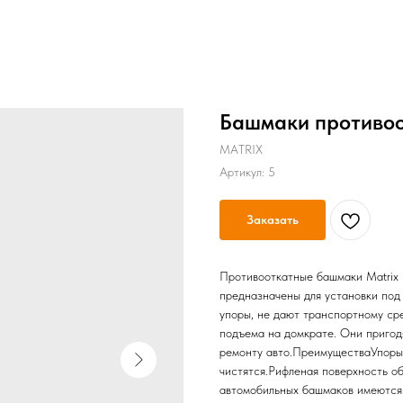
Башмаки противоо
MATRIX
Артикул:
5
Заказать
Противооткатные башмаки Matrix 
предназначены для установки под 
упоры, не дают транспортному сре
подъема на домкрате. Они пригод
ремонту авто.ПреимуществаУпоры, 
чистятся.Рифленая поверхность о
автомобильных башмаков имеются 