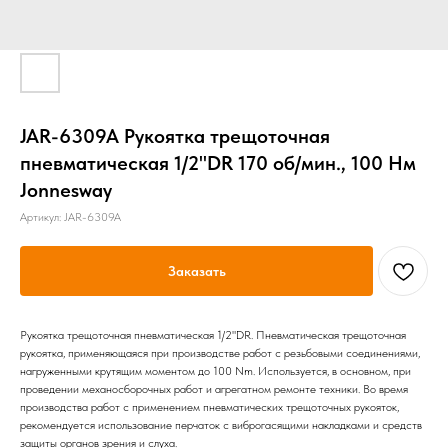
JAR-6309A Рукоятка трещоточная
пневматическая 1/2"DR 170 об/мин., 100 Нм
Jonnesway
Артикул:
JAR-6309A
Заказать
Рукоятка трещоточная пневматическая 1/2"DR. Пневматическая трещоточная
рукоятка, применяющаяся при производстве работ с резьбовыми соединениями,
нагруженными крутящим моментом до 100 Nm. Используется, в основном, при
проведении механосборочных работ и агрегатном ремонте техники. Во время
производства работ с применением пневматических трещоточных рукояток,
рекомендуется использование перчаток с виброгасящими накладками и средств
защиты органов зрения и слуха.