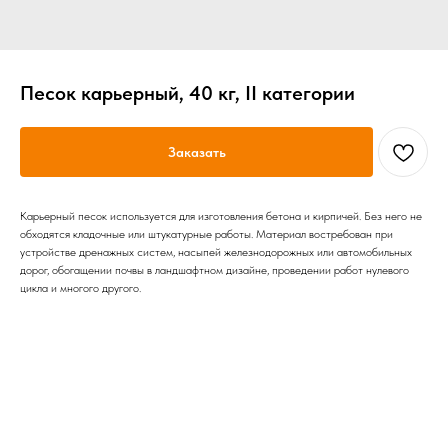
Песок карьерный, 40 кг, II категории
Заказать
Карьерный песок используется для изготовления бетона и кирпичей. Без него не
обходятся кладочные или штукатурные работы. Материал востребован при
устройстве дренажных систем, насыпей железнодорожных или автомобильных
дорог, обогащении почвы в ландшафтном дизайне, проведении работ нулевого
цикла и многого другого.