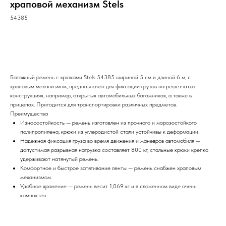
храповой механизм Stels
54385
Заказать
Багажный ремень с крюками Stels 54385 шириной 5 см и длиной 6 м, с
храповым механизмом, предназначен для фиксации грузов на решетчатых
конструкциях, например, открытых автомобильных багажниках, а также в
прицепах. Пригодится для транспортировки различных предметов.
Преимущества
Износостойкость — ремень изготовлен из прочного и морозостойкого
полипропилена, крюки из углеродистой стали устойчивы к деформации.
Надежная фиксация груза во время движения и маневров автомобиля —
допустимая разрывная нагрузка составляет 800 кг, стальные крюки крепко
удерживают натянутый ремень.
Комфортное и быстрое затягивание ленты — ремень снабжен храповым
механизмом.
Удобное хранение — ремень весит 1,069 кг и в сложенном виде очень
компактен.