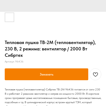
Тепловая пушка ТВ-2М (тепловентилятор),
230 В, 2 режима: вентилятор / 2000 Вт
Сибртех
Артикул:
96436
Заказать
Тепловая пушка (тепловентилятор) Сибртех ТВ-2М 96436 питается от сети 230
В и работает 2 режимах: вентилятор и нагрев на мощности 2000 Вт. В короткие
сроки прогревает даже неотапливаемые помещения: бытовые, производственные,
подсобные и т.д. В цилиндрический корпус встроен круглый ТЭН, который