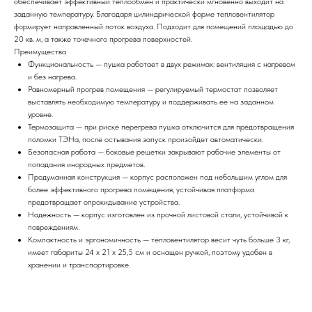
обеспечивает эффективный теплообмен и практически мгновенно выходит на
заданную температуру. Благодаря цилиндрической форме тепловентилятор
формирует направленный поток воздуха. Подходит для помещений площадью до
20 кв. м, а также точечного прогрева поверхностей.
Преимущества
Функциональность — пушка работает в двух режимах: вентиляция с нагревом
и без нагрева.
Равномерный прогрев помещения — регулируемый термостат позволяет
выставлять необходимую температуру и поддерживать ее на заданном
уровне.
Термозащита — при риске перегрева пушка отключится для предотвращения
поломки ТЭНа, после остывания запуск произойдет автоматически.
Безопасная работа — боковые решетки закрывают рабочие элементы от
попадания инородных предметов.
Продуманная конструкция — корпус расположен под небольшим углом для
более эффективного прогрева помещения, устойчивая платформа
предотвращает опрокидывание устройства.
Надежность — корпус изготовлен из прочной листовой стали, устойчивой к
повреждениям.
Компактность и эргономичность — тепловентилятор весит чуть больше 3 кг,
имеет габариты 24 х 21 х 25,5 см и оснащен ручкой, поэтому удобен в
хранении и транспортировке.