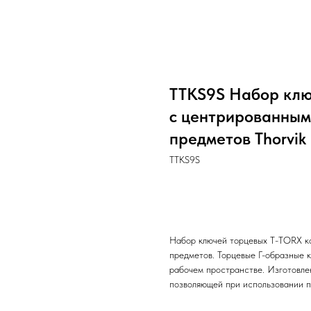
TTKS9S Набор клю
с центрированным
предметов Thorvik
TTKS9S
Заказать
Набор ключей торцевых T-TORX к
предметов. Торцевые Г-образные 
рабочем пространстве. Изготовле
позволяющей при использовании п