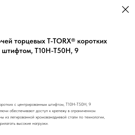
чей торцевых T-TORX® коротких
 штифтом, Т10H-T50H, 9
оротких с центрированным штифтом, Т10H-T50H, 9
ключи обеспечивают доступ к крепежу в ограниченном
ны из легированной хромованадиевой стали по технологии,
рилагать высокие нагрузки.