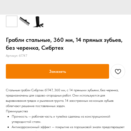
Грабли стальные, 360 мм, 14 прямых зубьев,
без черенка, Сибртех
Артикул:
61747
Заказать
Стальные грабли Сибртех 61747, 360 мм, с 14 прямыми зубьями, без черенка,
предназначены для садово-огородных работ. Они используются для
выравнивания грядок и рыхления грунта. 14 заостренных на концах зубьев
облегчают решение поставленных задач.
Преимущества
Прочность — рабочая часть и тулейка сделаны из конструкционной
углеродистой стали.
Антикоррозионный эффект — покрытие из порошковой эмали предотвращает