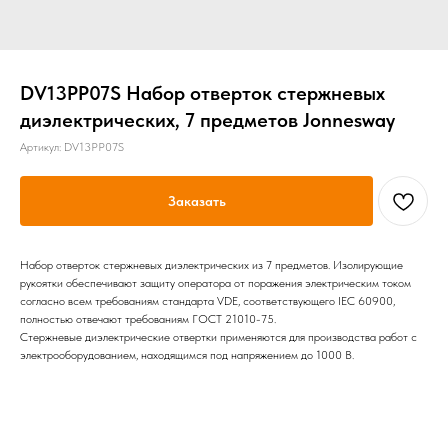
DV13PP07S Набор отверток стержневых
диэлектрических, 7 предметов Jonnesway
Артикул:
DV13PP07S
Заказать
Набор отверток стержневых диэлектрических из 7 предметов. Изолирующие
рукоятки обеспечивают защиту оператора от поражения электрическим током
согласно всем требованиям стандарта VDE, соответствующего IEC 60900,
полностью отвечают требованиям ГОСТ 21010-75.
Стержневые диэлектрические отвертки применяются для производства работ с
электрооборудованием, находящимся под напряжением до 1000 В.