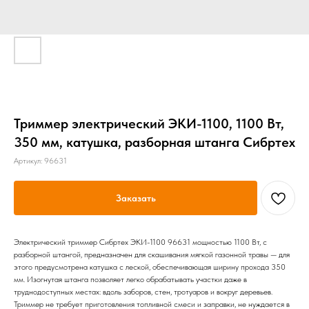
Триммер электрический ЭКИ-1100, 1100 Вт,
350 мм, катушка, разборная штанга Сибртех
Артикул:
96631
Заказать
Электрический триммер Сибртех ЭКИ-1100 96631 мощностью 1100 Вт, с
разборной штангой, предназначен для скашивания мягкой газонной травы — для
этого предусмотрена катушка с леской, обеспечивающая ширину прохода 350
мм. Изогнутая штанга позволяет легко обрабатывать участки даже в
труднодоступных местах: вдоль заборов, стен, тротуаров и вокруг деревьев.
Триммер не требует приготовления топливной смеси и заправки, не нуждается в