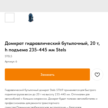
Домкрат гидравлический бутылочный, 20 т,
h подъема 235-445 мм Stels
STELS
Артикул:
6
Заказать
Гидравлический бутылочный домкрат Stels 51169 применяется для быстрого
поднятия грузов весом до 20 т на высоту 235-445 мм. Оптимален для
автомобилей с большим клиренсом. Домкрат будет полезен автолюбителям и
профессионалам для ремонта транспортного
средства.ПреимуществаБезопасная эксплуатация — благодаря