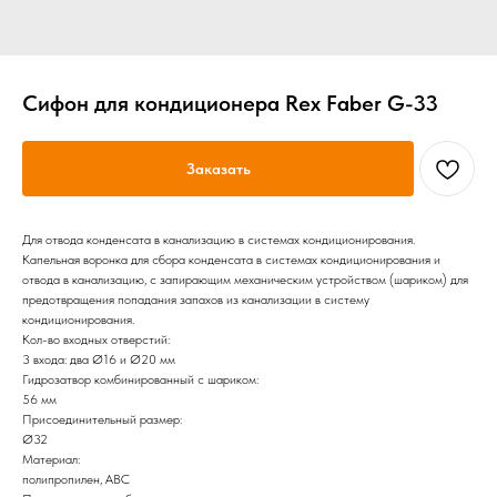
Сифон для кондиционера Rex Faber G-33
Заказать
Для отвода конденсата в канализацию в системах кондиционирования.
Капельная воронка для сбора конденсата в системах кондиционирования и
отвода в канализацию, с запирающим механическим устройством (шариком) для
предотвращения попадания запахов из канализации в систему
кондиционирования.
Кол-во входных отверстий:
3 входа: два Ø16 и Ø20 мм
Гидрозатвор комбинированный с шариком:
56 мм
Присоединительный размер:
Ø32
Материал:
полипропилен, ABС