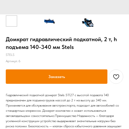
Домкрат гидравлический подкатной, 2 т, h
подъема 140-340 мм Stels
STELS
Артикул:
6
Заказать
Гидравлический подкатной домкрат Stels 51127 с высотой подхвата 140
предназначен для подъема грузов массой до 2 т на высоту до 340 мм.
Применяется для обслуживания автотранспорта, подходит для автомобилей со
стандартным клиренсом. Домкрат компактен и может использоваться
автовладельцами самостоятельно.Преимущества Надежность — благодаря
усиленной конструкции устройство выдерживает значительные нагрузки без
риска поломки. Безопасность — клапан сброса избыточного давления защищает