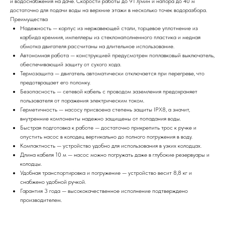
и водоснабжения на даче. Скорости работы до 91 л/мин и напора до 40 м
достаточно для подачи воды на верхние этажи в несколько точек водоразбора.
Преимущества
Надежность — корпус из нержавеющей стали, торцевое уплотнение из
карбида кремния, импеллеры из стеклонаполненного пластика и медная
обмотка двигателя рассчитаны на длительное использование.
Автономная работа — конструкцией предусмотрен поплавковый выключатель,
обеспечивающий защиту от сухого хода.
Термозащита — двигатель автоматически отключается при перегреве, что
предотвращает его поломку.
Безопасность — сетевой кабель с проводом заземления предохраняет
пользователя от поражения электрическим током.
Герметичность — насосу присвоена степень защиты IPX8, а значит,
внутренние компоненты надежно защищены от попадания воды.
Быстрая подготовка к работе — достаточно прикрепить трос к ручке и
опустить насос в колодец вертикально до полного погружения в воду.
Компактность — устройство удобно для использования в узких колодцах.
Длина кабеля 10 м — насос можно погружать даже в глубокие резервуары и
колодцы.
Удобная транспортировка и погружение — устройство весит 8,8 кг и
снабжено удобной ручкой.
Гарантия 3 года — высококачественное исполнение подтверждено
производителем.