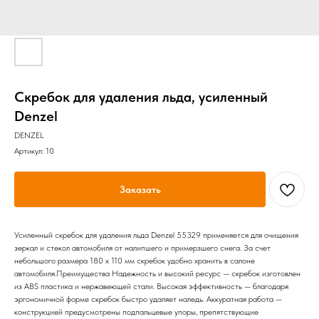
Скребок для удаления льда, усиленный
Denzel
DENZEL
Артикул:
10
Заказать
Усиленный скребок для удаления льда Denzel 55329 применяется для очищения
зеркал и стекол автомобиля от налипшего и примерзшего снега. За счет
небольшого размера 180 х 110 мм скребок удобно хранить в салоне
автомобиля.Преимущества Надежность и высокий ресурс — скребок изготовлен
из ABS пластика и нержавеющей стали. Высокая эффективность — благодаря
эргономичной форме скребок быстро удаляет наледь. Аккуратная работа —
конструкцией предусмотрены подпальцевые упоры, препятствующие