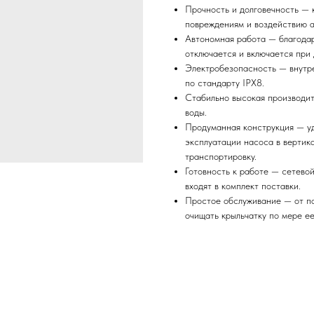
Прочность и долговечность — 
повреждениям и воздействию а
Автономная работа — благодар
отключается и включается при
Электробезопасность — внутр
по стандарту IPX8.
Стабильно высокая производи
воды.
Продуманная конструкция — уд
эксплуатации насоса в вертика
транспортировку.
Готовность к работе — сетевой
входят в комплект поставки.
Простое обслуживание — от по
очищать крыльчатку по мере ее