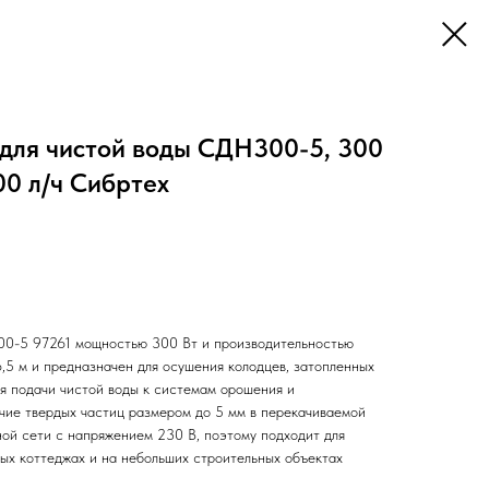
для чистой воды СДН300-5, 300
00 л/ч Сибртех
0-5 97261 мощностью 300 Вт и производительностью
,5 м и предназначен для осушения колодцев, затопленных
ля подачи чистой воды к системам орошения и
чие твердых частиц размером до 5 мм в перекачиваемой
ной сети с напряжением 230 В, поэтому подходит для
ных коттеджах и на небольших строительных объектах