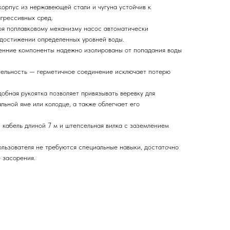
корпус из нержавеющей стали и чугуна устойчив к
грессивных сред.
я поплавковому механизму насос автоматически
 достижении определенных уровней воды.
енние компоненты надежно изолированы от попадания воды
тельность — герметичное соединение исключает потерю
обная рукоятка позволяет привязывать веревку для
льной яме или колодце, а также облегчает его
 кабель длиной 7 м и штепсельная вилка с заземлением
льзователя не требуются специальные навыки, достаточно
 засорения.