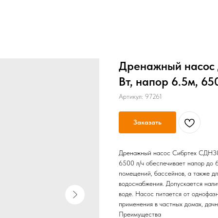
Дренажный насос 
Вт, напор 6.5м, 65
Артикул:
97261
Заказать
Дренажный насос Сибртех СДН30
6500 л/ч обеспечивает напор до 6
помещений, бассейнов, а также д
водоснабжения. Допускается нали
воде. Насос питается от однофаз
применения в частных домах, дач
Преимущества